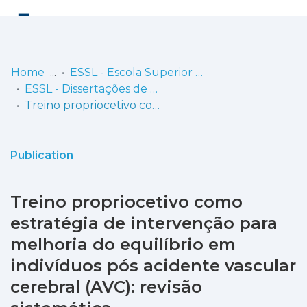
Log
(current)
In
Home
ESSL - Escola Superior de Saúde de Lisboa
ESSL - Dissertações de Mestrado
Communities
Treino propriocetivo como estratégia de intervenção para melhoria do equilíbrio em indivíduos pós acidente vascular cerebral (AVC): revisão sistemática
& Collections
Browse repository
Publication
Entities
Treino propriocetivo como
Statistics
estratégia de intervenção para
melhoria do equilíbrio em
indivíduos pós acidente vascular
cerebral (AVC): revisão