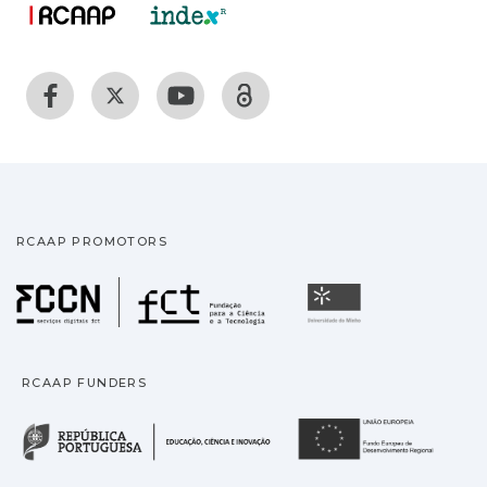
RCAAP PROMOTORS
Fundação para a Ciência
Universidade
RCAAP FUNDERS
República Portuguesa · M
União