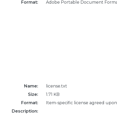
Format:
Adobe Portable Document Form
Name:
license.txt
Size:
1.71 KB
Format:
Item-specific license agreed upon
Description: