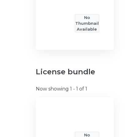
No
Thumbnail
Available
License bundle
Now showing
1 - 1 of 1
No