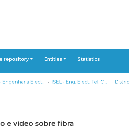
 repository
Entities
Statistics
ISEL - Engenharia Electrónica, Telecomunicações e Computadores
ISEL - Eng. Elect. Tel. Comp. - Dissertações de Mestrado
o e vídeo sobre fibra