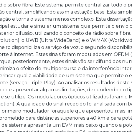
dio sobre fibra. Este sistema permite centralizar todo 
ção central, simplificando assim a estação base. Esta simpl
ção e torna o sistema menos complexo. Esta dissertaç
cipal estudar e simular um sistema que permite o envio de 
terior difusão, utilizando o conceito de rádio sobre fibra
olution), o UWB (Ultra WideBand) e o WiMAX (Worldwide
eiro disponibiliza o serviço de voz, o segundo disponibiliz
orte à internet. Estes sinais foram modulados em OFDM 
rque, posteriormente, estes sinais vão ser difundidos nu
miza o efeito de multipercurso e da interferência inte
rificar qual a viabilidade de um sistema que permite o env
e (serviço Triple Play). Ao analisar os resultados deste
e pode apresentar algumas limitações, dependendo do ti
 se utilize. Os moduladores ópticos utilizados foram o
ption). A qualidade do sinal recebido foi analisada com 
 primeiro modulador foi aquele que apresentou mais li
rometido para distâncias superiores a 40 km e para potên
o de sistema apresenta um EVM mais baixo quando a potên