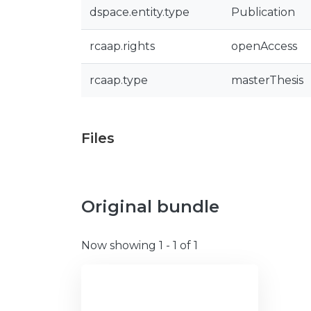
dspace.entity.type
Publication
rcaap.rights
openAccess
rcaap.type
masterThesis
Files
Original bundle
Now showing
1 - 1 of 1