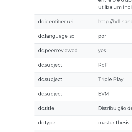
entre 0 e 6 d
utiliza um ín
dc.identifier.uri
http://hdl.han
dc.language.iso
por
dc.peerreviewed
yes
dc.subject
RoF
dc.subject
Triple Play
dc.subject
EVM
dc.title
Distribuição de
dc.type
master thesis