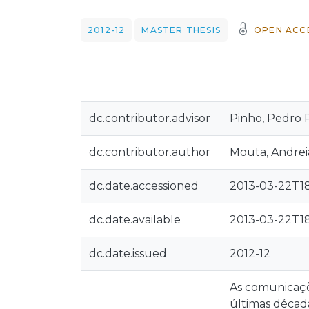
2012-12
MASTER THESIS
OPEN ACC
dc.contributor.advisor
Pinho, Pedro 
dc.contributor.author
Mouta, Andreia
dc.date.accessioned
2013-03-22T18
dc.date.available
2013-03-22T18
dc.date.issued
2012-12
As comunicaçõ
últimas década