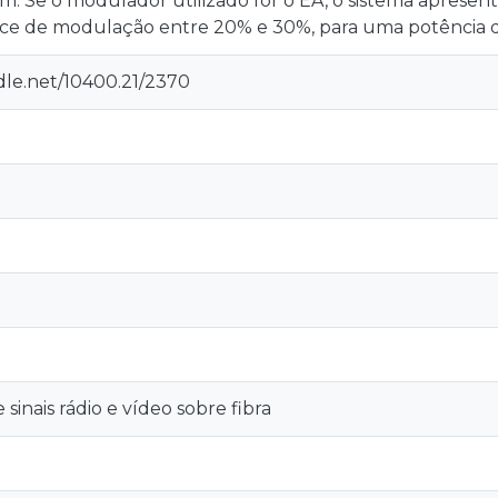
Bm. Se o modulador utilizado for o EA, o sistema aprese
dice de modulação entre 20% e 30%, para uma potência 
dle.net/10400.21/2370
 sinais rádio e vídeo sobre fibra