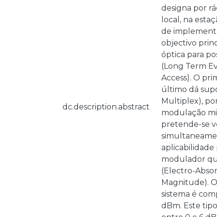
designa por rá
local, na esta
de implementa
objectivo prin
óptica para pos
(Long Term Ev
Access). O prim
último dá sup
Multiplex), po
dc.description.abstract
modulação mini
pretende-se ve
simultaneament
aplicabilidad
modulador que
(Electro-Absor
Magnitude). O
sistema é comp
dBm. Este tip