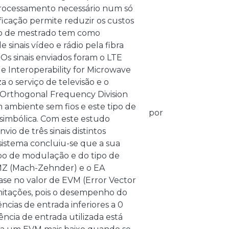
o processamento necessário num só
ificação permite reduzir os custos
ão de mestrado tem como
sinais vídeo e rádio pela fibra
. Os sinais enviados foram o LTE
 Interoperability for Microwave
a o serviço de televisão e o
(Orthogonal Frequency Division
m ambiente sem fios e este tipo de
por
rsimbólica. Com este estudo
io de três sinais distintos
 sistema concluiu-se que a sua
po de modulação e do tipo de
 MZ (Mach-Zehnder) e o EA
base no valor de EVM (Error Vector
mitações, pois o desempenho do
cias de entrada inferiores a 0
cia de entrada utilizada está