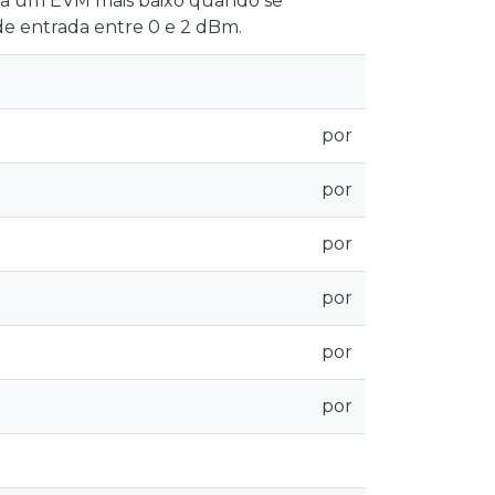
nta um EVM mais baixo quando se
de entrada entre 0 e 2 dBm.
por
por
por
por
por
por