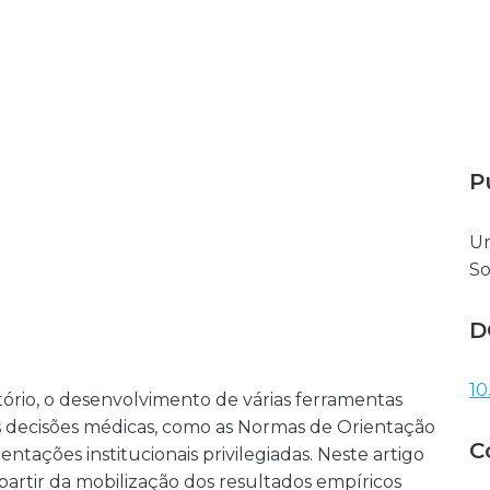
P
Un
So
D
10
rio, o desenvolvimento de várias ferramentas
as decisões médicas, como as Normas de Orientação
C
entações institucionais privilegiadas. Neste artigo
rtir da mobilização dos resultados empíricos