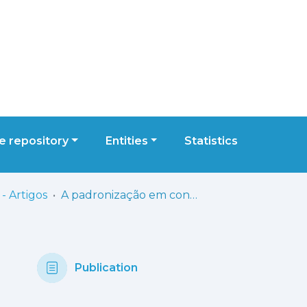
 repository
Entities
Statistics
- Artigos
A padronização em contexto: uma análise qualitativa sobre a incorporação das Normas de Orientação Clínica em medicina geral e familiar
Publication