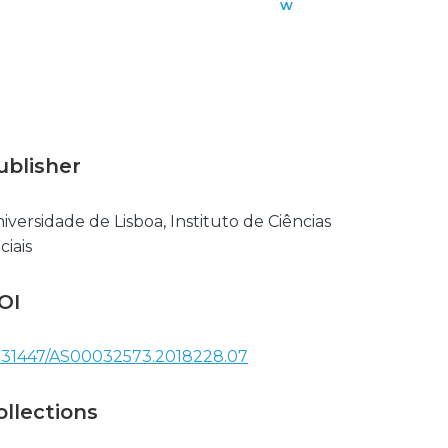
w
n
l
o
a
d
ublisher
iversidade de Lisboa, Instituto de Ciências
ciais
OI
.31447/AS00032573.2018228.07
ollections