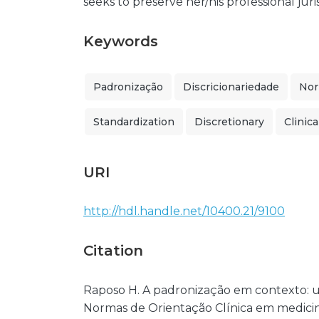
seeks to preserve her/his professional juris
Keywords
Padronização
Discricionariedade
Nor
Standardization
Discretionary
Clinica
URI
http://hdl.handle.net/10400.21/9100
Citation
Raposo H. A padronização em contexto: um
Normas de Orientação Clínica em medicina g