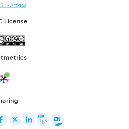
SL - Artigos
C License
ltmetrics
haring