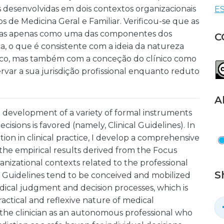
 desenvolvidas em dois contextos organizacionais
ES
os de Medicina Geral e Familiar. Verificou-se que as
adas apenas como uma das componentes dos
C
, o que é consistente com a ideia da natureza
dico, mas também com a conceção do clínico como
var a sua jurisdição profissional enquanto reduto
A
development of a variety of formal instruments
cisions is favored (namely, Clinical Guidelines). In
ion in clinical practice, I develop a comprehensive
the empirical results derived from the Focus
anizational contexts related to the professional
S
cal Guidelines tend to be conceived and mobilized
ical judgment and decision processes, which is
ractical and reflexive nature of medical
the clinician as an autonomous professional who