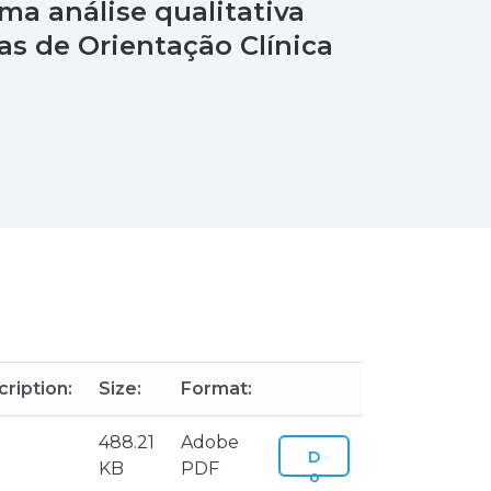
a análise qualitativa
s de Orientação Clínica
ription:
Size:
Format:
488.21
Adobe
D
KB
PDF
o