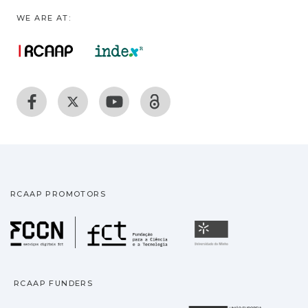
WE ARE AT:
RCAAP PROMOTORS
Fundação para a Ciência
Universidade
RCAAP FUNDERS