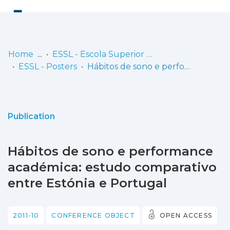
Log
(current)
In
Home
ESSL - Escola Superior de Saúde de Lisboa
ESSL - Posters
Hábitos de sono e performance académica: estudo comparativo entre Estónia e Portugal
Communities
& Collections
Browse repository
Publication
Entities
Hábitos de sono e performance
Statistics
académica: estudo comparativo
entre Estónia e Portugal
2011-10
CONFERENCE OBJECT
OPEN ACCESS