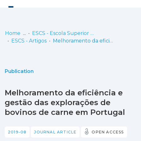
Log
(current)
In
Home
ESCS - Escola Superior de Comunicação Social
ESCS - Artigos
Melhoramento da eficiência e gestão das explorações de bovinos de carne em Portugal
Communities
& Collections
Browse repository
Publication
Entities
Melhoramento da eficiência e
Statistics
gestão das explorações de
bovinos de carne em Portugal
2019-08
JOURNAL ARTICLE
OPEN ACCESS