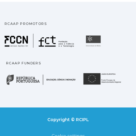
RCAAP PROMOTORS
Fundação para a Ciência
Universidade
RCAAP FUNDERS
República Portuguesa · M
União
Copyright © RCIPL