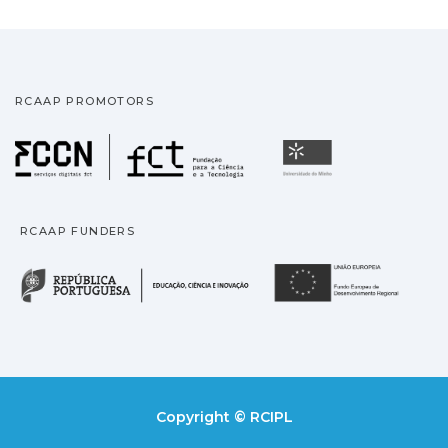
RCAAP PROMOTORS
Fundação para a Ciência
Universidade
RCAAP FUNDERS
República Portuguesa · M
União
Copyright © RCIPL