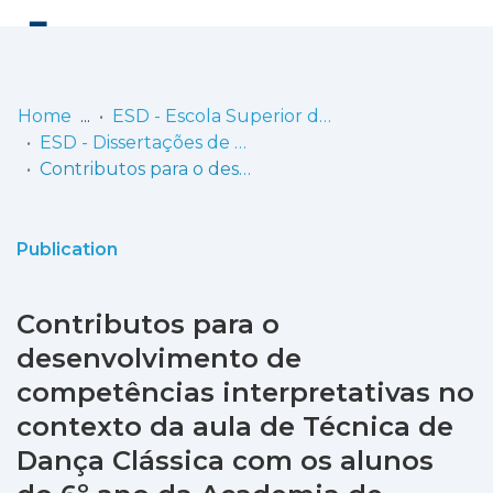
Log
(current)
In
Home
ESD - Escola Superior de Dança
ESD - Dissertações de Mestrado
Communities
Contributos para o desenvolvimento de competências interpretativas no contexto da aula de Técnica de Dança Clássica com os alunos do 6º ano da Academia de Dança Contemporânea de Setúbal - ADCS
& Collections
Browse repository
Publication
Entities
Contributos para o
Statistics
desenvolvimento de
competências interpretativas no
contexto da aula de Técnica de
Dança Clássica com os alunos