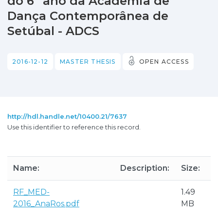
do 6º ano da Academia de
Dança Contemporânea de
Setúbal - ADCS
2016-12-12
MASTER THESIS
OPEN ACCESS
http://hdl.handle.net/10400.21/7637
Use this identifier to reference this record.
Name:
Description:
Size:
RF_MED-
1.49
2016_AnaRos.pdf
MB