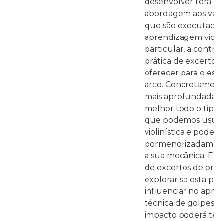
desenvolver terá c
abordagem aos vári
que são executados
aprendizagem violin
particular, a contr
prática de excerto
oferecer para o es
arco. Concretamen
mais aprofundada 
melhor todo o tipo
que podemos usufru
violinística e pode
pormenorizadamen
a sua mecânica. Em 
de excertos de orqu
explorar se esta po
influenciar no apr
técnica de golpes 
impacto poderá ter