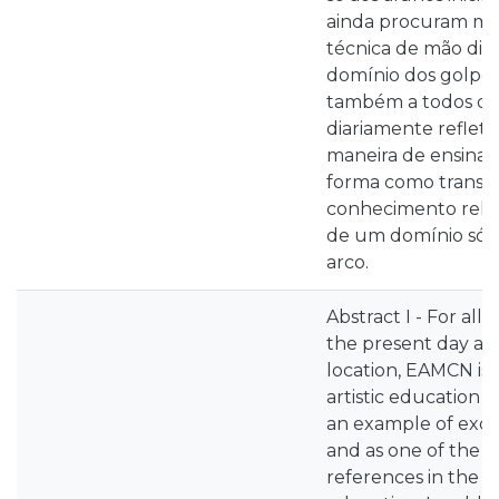
ainda procuram me
técnica de mão dire
domínio dos golpes
também a todos os
diariamente reflet
maneira de ensinar
forma como transm
conhecimento rela
de um domínio sóli
arco.
Abstract I - For all i
the present day and
location, EAMCN is 
artistic education t
an example of exce
and as one of the m
references in the 