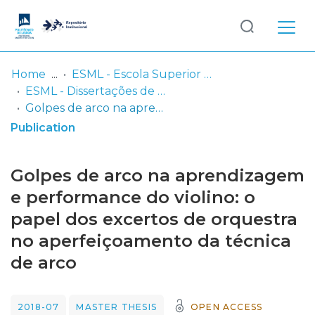
Log
(current)
In
Home
ESML - Escola Superior de Música de Lisboa
ESML - Dissertações de Mestrado
Communities
Golpes de arco na aprendizagem e performance do violino: o papel dos excertos de orquestra no aperfeiçoamento da técnica de arco
& Collections
Publication
Browse repository
Golpes de arco na aprendizagem
Entities
e performance do violino: o
papel dos excertos de orquestra
Statistics
no aperfeiçoamento da técnica
de arco
2018-07
MASTER THESIS
OPEN ACCESS