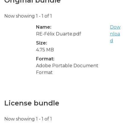
Original bundle
Now showing
1 - 1 of 1
Name:
Dow
RE-Félix Duarte.pdf
nloa
d
Size:
4.75 MB
Format:
Adobe Portable Document
Format
License bundle
Now showing
1 - 1 of 1