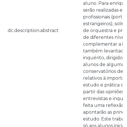
aluno. Para enriqu
serão realizadas entr
profissionais (port
estrangeiros), solis
dc.description.abstract
de orquestra e prof
de diferentes nívei
complementar a inv
também levantados
inquérito, dirigidos
alunos de algumas 
conservatórios de m
relativos à importâ
estudo e prática do
partir das opiniões 
entrevistas e inquér
feita uma reflexão 
apontarão as princi
estudo. Este trabal
só aos alunos inicia