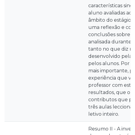
características sin
aluno avaliadas ao
âmbito do estágio, 
uma reflexão e co
conclusões sobre to
analisada durante 
tanto no que diz re
desenvolvido pela 
pelos alunos. Por úl
mais importante, par
experiência que v
professor com estes
resultados, que ob
contributos que pu
três aulas lecciona
letivo inteiro.
Resumo II - A inves