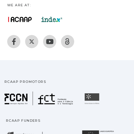
WE ARE AT:
RCAAP PROMOTORS
Fundação para a Ciência
Universidade
RCAAP FUNDERS
República Portuguesa · M
União