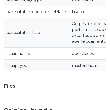
oaire.citation.conferencePlace
Lisboa
Golpes de arco na
performance do viol
oaire.citation.title
excertos de orques
aperfeiçoamento da
rcaap.rights
openAccess
rcaap.type
masterThesis
Files