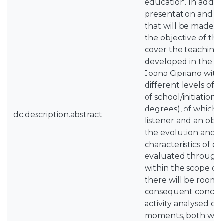
education. In additi
presentation and c
that will be made of 
the objective of thi
cover the teaching 
developed in the cl
Joana Cipriano with
different levels of
of school/initiation
degrees), of which 
dc.description.abstract
listener and an obs
the evolution and
characteristics of 
evaluated through
within the scope of 
there will be room 
consequent conclus
activity analysed d
moments, both with