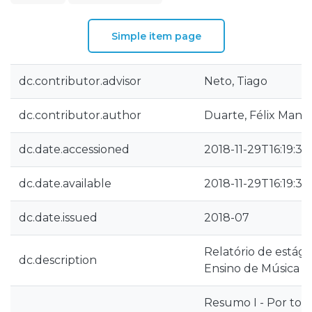
Simple item page
dc.contributor.advisor
Neto, Tiago
dc.contributor.author
Duarte, Félix Manu
dc.date.accessioned
2018-11-29T16:19:38
dc.date.available
2018-11-29T16:19:38
dc.date.issued
2018-07
Relatório de estág
dc.description
Ensino de Música
Resumo I - Por tod