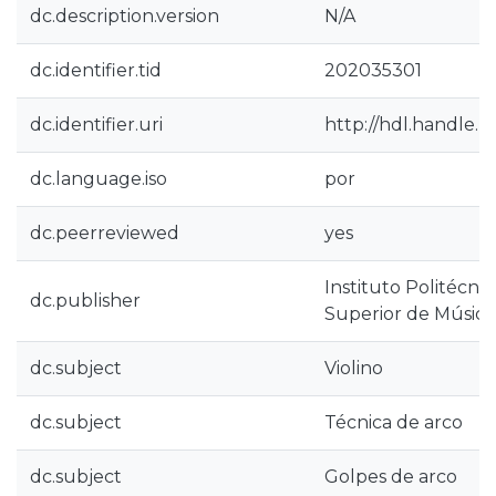
dc.description.version
N/A
dc.identifier.tid
202035301
dc.identifier.uri
http://hdl.handle.n
dc.language.iso
por
dc.peerreviewed
yes
Instituto Politécnic
dc.publisher
Superior de Música
dc.subject
Violino
dc.subject
Técnica de arco
dc.subject
Golpes de arco