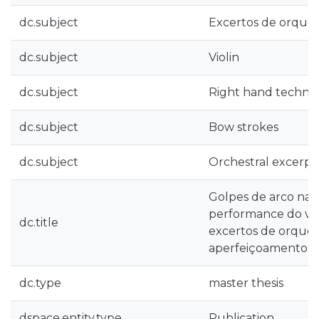
dc.subject
Excertos de orques
dc.subject
Violin
dc.subject
Right hand techni
dc.subject
Bow strokes
dc.subject
Orchestral excerpt
Golpes de arco na
performance do viol
dc.title
excertos de orques
aperfeiçoamento da
dc.type
master thesis
dspace.entity.type
Publication