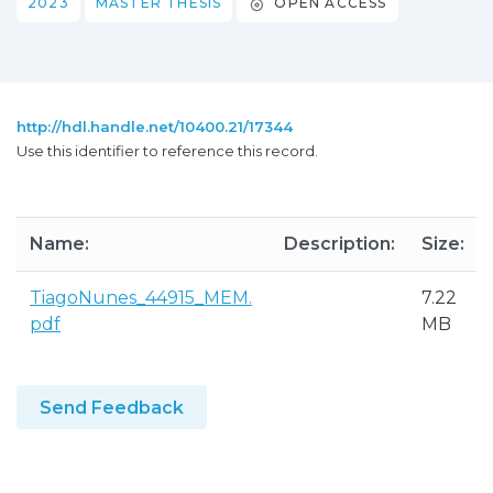
2023
MASTER THESIS
OPEN ACCESS
http://hdl.handle.net/10400.21/17344
Use this identifier to reference this record.
Name:
Description:
Size:
TiagoNunes_44915_MEM.
7.22
pdf
MB
Send Feedback