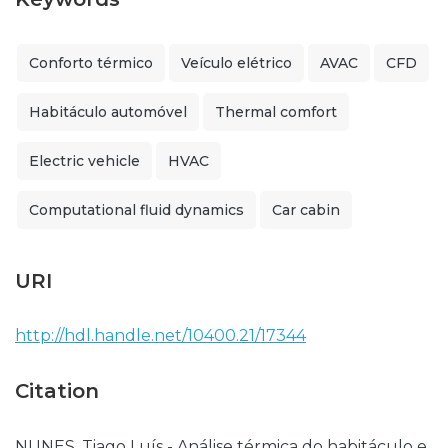
Conforto térmico
Veículo elétrico
AVAC
CFD
Habitáculo automóvel
Thermal comfort
Electric vehicle
HVAC
Computational fluid dynamics
Car cabin
URI
http://hdl.handle.net/10400.21/17344
Citation
NUNES, Tiago Luís - Análise térmica do habitáculo e