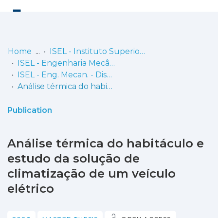
Log
(current)
In
Home
ISEL - Instituto Superior de Engenharia de Lisboa
ISEL - Engenharia Mecânica
Communities
ISEL - Eng. Mecan. - Dissertações de Mestrado
& Collections
Análise térmica do habitáculo e estudo da solução de climatização de um veículo elétrico
Browse repository
Publication
Entities
Análise térmica do habitáculo e
Statistics
estudo da solução de
climatização de um veículo
elétrico