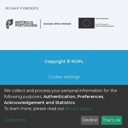
RCAAP FUNDERS
República Portuguesa · M
União
Copyright © RCIPL
Cookie settings
Privacy policy
We collect and process your personal information for the
following purposes:
Authentication, Preferences,
End User Agreement
Acknowledgement and Statistics
.
To learn more, please read our
privacy policy
.
Send Feedback
Customize
Decline
That's ok