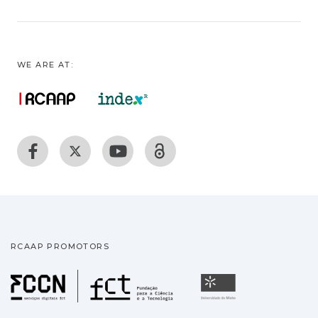
WE ARE AT:
RCAAP PROMOTORS
Fundação para a Ciência
Universidade