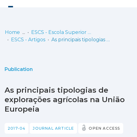
Log
(current)
In
Home
ESCS - Escola Superior de Comunicação Social
ESCS - Artigos
As principais tipologias de explorações agrícolas na União Europeia
Communities
& Collections
Browse repository
Publication
Entities
As principais tipologias de
Statistics
explorações agrícolas na União
Europeia
2017-04
JOURNAL ARTICLE
OPEN ACCESS