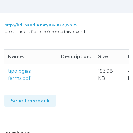
http://hdl.handle.net/10400.21/7779
Use this identifier to reference this record.
Name:
Description:
Size:
F
tipologias
193.98
A
farms.pdf
KB
P
Send Feedback