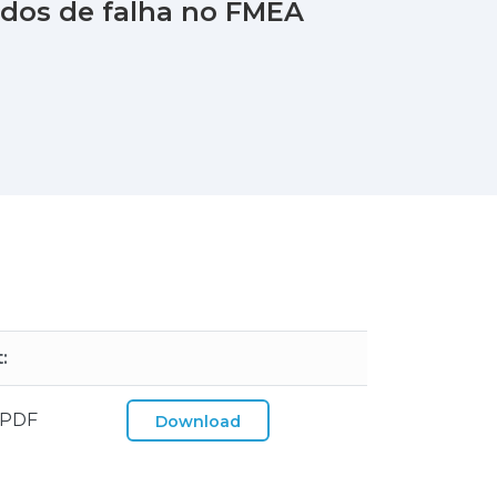
odos de falha no FMEA
:
 PDF
Download