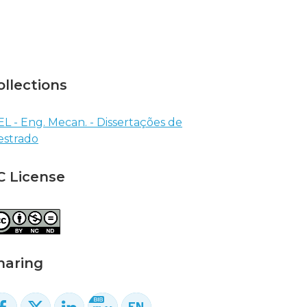
ollections
EL - Eng. Mecan. - Dissertações de
strado
C License
haring