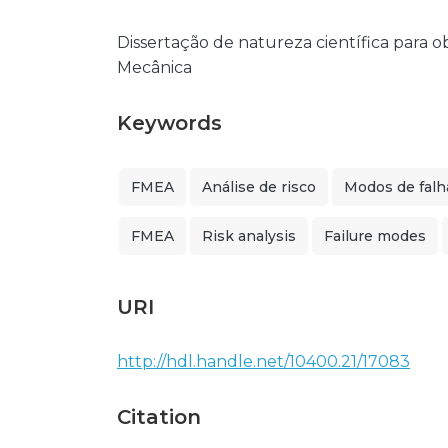
Dissertação de natureza científica para
Mecânica
Keywords
FMEA
Análise de risco
Modos de falh
FMEA
Risk analysis
Failure modes
URI
http://hdl.handle.net/10400.21/17083
Citation