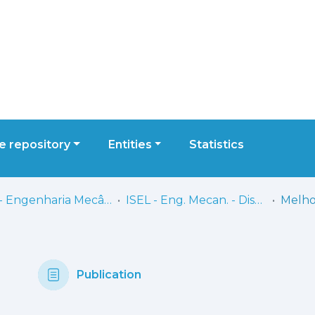
 repository
Entities
Statistics
ISEL - Engenharia Mecânica
ISEL - Eng. Mecan. - Dissertações de Mestrado
Publication