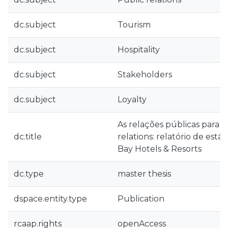
dc.subject
Tourism
dc.subject
Hospitality
dc.subject
Stakeholders
dc.subject
Loyalty
As relações públicas para 
dc.title
relations: relatório de est
Bay Hotels & Resorts
dc.type
master thesis
dspace.entity.type
Publication
rcaap.rights
openAccess