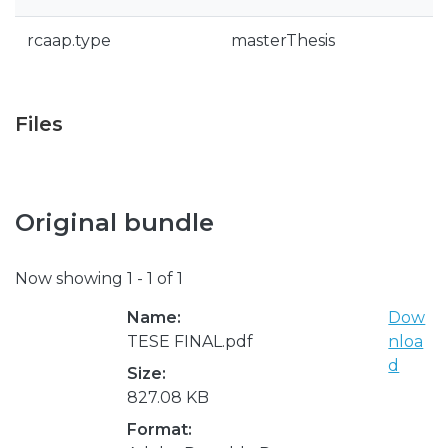
rcaap.type
masterThesis
Files
Original bundle
Now showing
1 - 1 of 1
Name:
Dow
TESE FINAL.pdf
nloa
d
Size:
827.08 KB
Format: