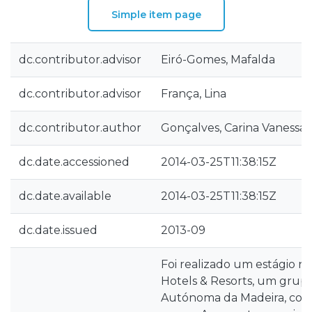
Simple item page
dc.contributor.advisor
Eiró-Gomes, Mafalda
dc.contributor.advisor
França, Lina
dc.contributor.author
Gonçalves, Carina Vanessa
dc.date.accessioned
2014-03-25T11:38:15Z
dc.date.available
2014-03-25T11:38:15Z
dc.date.issued
2013-09
Foi realizado um estágio n
Hotels & Resorts, um grupo
Autónoma da Madeira, com 