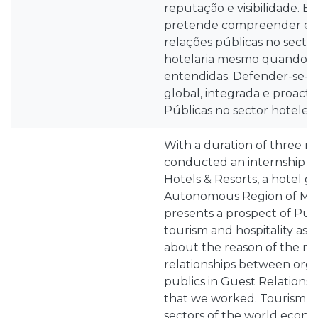
reputação e visibilidade. 
pretende compreender e re
relações públicas no secto
hotelaria mesmo quando nã
entendidas. Defender-se-á
global, integrada e proacti
Públicas no sector hoteleir
With a duration of three mo
conducted an internship a
Hotels & Resorts, a hotel g
Autonomous Region of Made
presents a prospect of Publ
tourism and hospitality as w
about the reason of the r
relationships between orga
publics in Guest Relations 
that we worked. Tourism is
sectors of the world econom