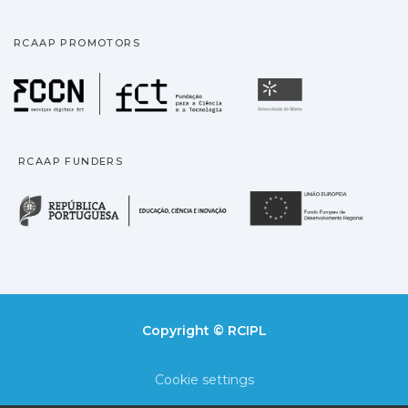
RCAAP PROMOTORS
Fundação para a Ciência
Universidade
RCAAP FUNDERS
República Portuguesa · M
União
Copyright © RCIPL
Cookie settings