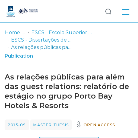
Log
(current)
In
Home
ESCS - Escola Superior de Comunicação Social
ESCS - Dissertações de Mestrado
Communities
As relações públicas para além das guest relations: relatório de estágio no grupo Porto Bay Hotels & Resorts
& Collections
Publication
Browse repository
As relações públicas para além
Entities
das guest relations: relatório de
estágio no grupo Porto Bay
Statistics
Hotels & Resorts
2013-09
MASTER THESIS
OPEN ACCESS