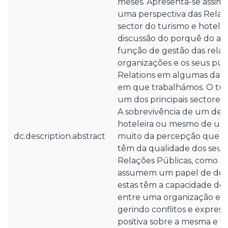
meses. Apresenta-se assim 
uma perspectiva das Relaç
sector do turismo e hotela
discussão do porquê do af
função de gestão das relaç
organizações e os seus púb
Relations em algumas das 
em que trabalhámos. O tu
um dos principais sectores
A sobrevivência de um dest
hoteleira ou mesmo de um
dc.description.abstract
muito da percepção que os
têm da qualidade dos seus s
Relações Públicas, como em
assumem um papel de des
estas têm a capacidade de 
entre uma organização e os
gerindo conflitos e expre
positiva sobre a mesma e t