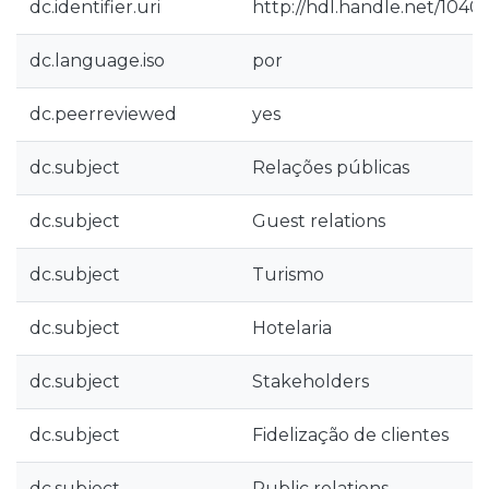
dc.identifier.uri
http://hdl.handle.net/1040
dc.language.iso
por
dc.peerreviewed
yes
dc.subject
Relações públicas
dc.subject
Guest relations
dc.subject
Turismo
dc.subject
Hotelaria
dc.subject
Stakeholders
dc.subject
Fidelização de clientes
dc.subject
Public relations