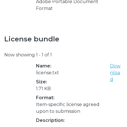
Adobe Portable Document
Format
License bundle
Now showing
1 - 1 of 1
Name:
Dow
license.txt
nloa
d
Size:
1.71 KB
Format:
Item-specific license agreed
upon to submission
Description: