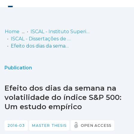
Log
(current)
In
Home
ISCAL - Instituto Superior de Contabilidade e Administração de Lisboa
ISCAL - Dissertações de Mestrado
Communities
Efeito dos dias da semana na volatilidade do índice S&P 500: Um estudo empírico
& Collections
Browse repository
Publication
Entities
Efeito dos dias da semana na
Statistics
volatilidade do índice S&P 500:
Um estudo empírico
2016-03
MASTER THESIS
OPEN ACCESS