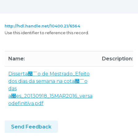
http://hdl.handle.net/10400.21/6564
Use this identifier to reference this record.
Name:
Description:
Disserta￧￣o de Mestrado_Efeito
dos dias da semana na cota￧￣o
das
a￧￵es_20130918_15MAR2016_versa
odefinitiva.pdf
Send Feedback