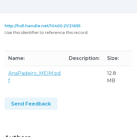
http://hdl.handle.net/10400.21/21655
Use this identifier to reference this record.
Name:
Description:
Size:
F
AnaPadeiro_MEIM.pd
12.8
A
f
MB
P
Send Feedback