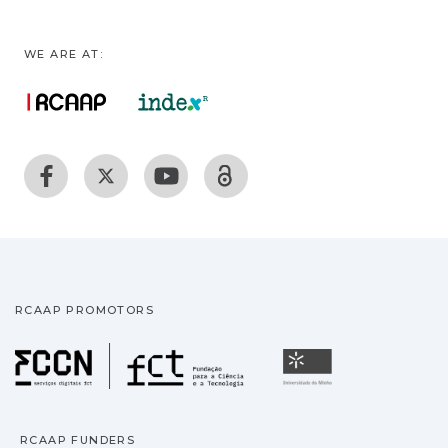
WE ARE AT:
RCAAP PROMOTORS
Fundação para a Ciência
Universidade
RCAAP FUNDERS