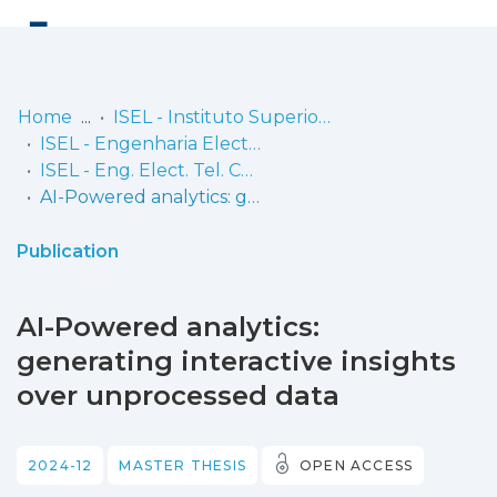
Log
(current)
In
Home
ISEL - Instituto Superior de Engenharia de Lisboa
ISEL - Engenharia Electrónica, Telecomunicações e Computadores
Communities
ISEL - Eng. Elect. Tel. Comp. - Dissertações de Mestrado
& Collections
AI-Powered analytics: generating interactive insights over unprocessed data
Browse repository
Publication
Entities
AI-Powered analytics:
Statistics
generating interactive insights
over unprocessed data
2024-12
MASTER THESIS
OPEN ACCESS