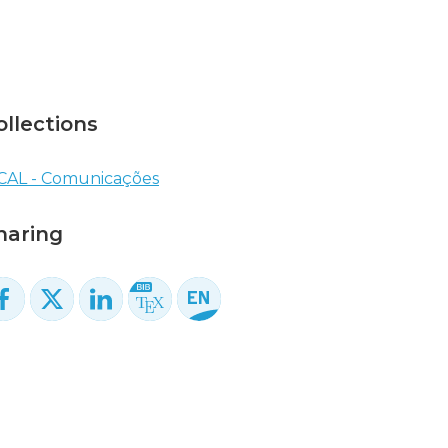
ollections
CAL - Comunicações
haring