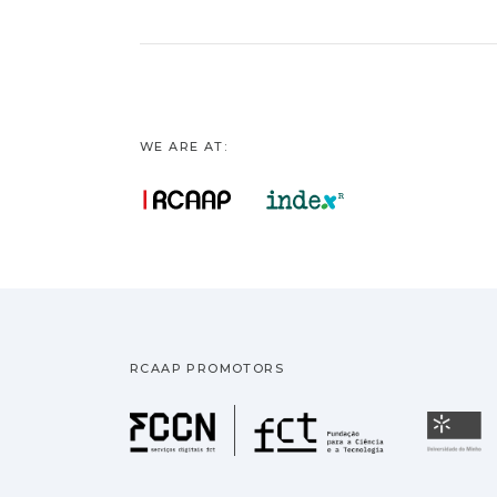
WE ARE AT:
RCAAP PROMOTORS
Fundação pa
U