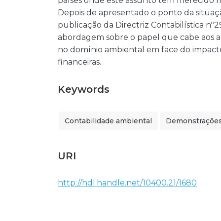
países onde este assunto tem merecido m
Depois de apresentado o ponto da situaçã
publicação da Directriz Contabilística nº
abordagem sobre o papel que cabe aos a
no domínio ambiental em face do impact
financeiras.
Keywords
Contabilidade ambiental
Demonstrações 
URI
http://hdl.handle.net/10400.21/1680