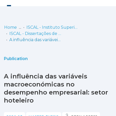
Log
(current)
In
Home
ISCAL - Instituto Superior de Contabilidade e Administração de Lisboa
ISCAL - Dissertações de Mestrado
Communities
A influência das variáveis macroeconómicas no desempenho empresarial: setor hoteleiro
& Collections
Browse repository
Publication
Entities
A influência das variáveis
Statistics
macroeconómicas no
desempenho empresarial: setor
hoteleiro