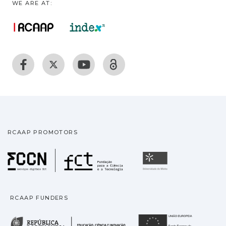
WE ARE AT:
RCAAP PROMOTORS
Fundação para a Ciência
Universidade
RCAAP FUNDERS
República Portuguesa · M
União