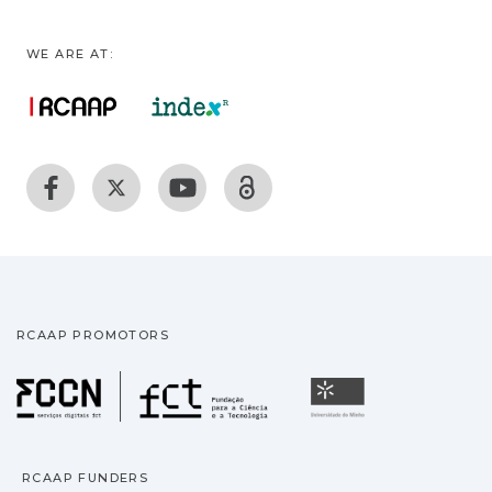
WE ARE AT:
RCAAP PROMOTORS
Fundação para a Ciência
Universidade
RCAAP FUNDERS