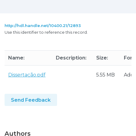
http://hdl.handle.net/10400.21/12893
Use this identifier to reference this record.
Name:
Description:
Size:
Form
Dissertação.pdf
5.55 MB
Ado
Send Feedback
Authors