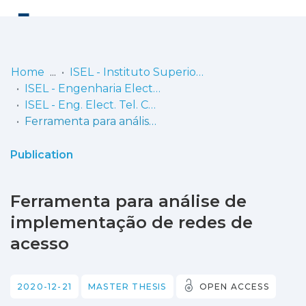
Log
(current)
In
Home
ISEL - Instituto Superior de Engenharia de Lisboa
ISEL - Engenharia Electrónica, Telecomunicações e Computadores
Communities
ISEL - Eng. Elect. Tel. Comp. - Dissertações de Mestrado
& Collections
Ferramenta para análise de implementação de redes de acesso
Browse repository
Publication
Entities
Ferramenta para análise de
Statistics
implementação de redes de
acesso
2020-12-21
MASTER THESIS
OPEN ACCESS