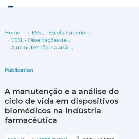
Log
(current)
In
Home
ESSL - Escola Superior de Saúde de Lisboa
ESSL - Dissertações de Mestrado
Communities
A manutenção e a análise do ciclo de vida em dispositivos biomédicos na indústria farmacêutica
& Collections
Browse repository
Publication
Entities
A manutenção e a análise do
Statistics
ciclo de vida em dispositivos
biomédicos na indústria
farmacêutica