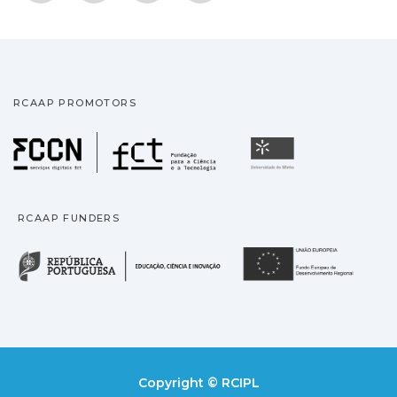
RCAAP PROMOTORS
Fundação para a Ciência
Universidade
RCAAP FUNDERS
República Portuguesa · M
União
Copyright © RCIPL