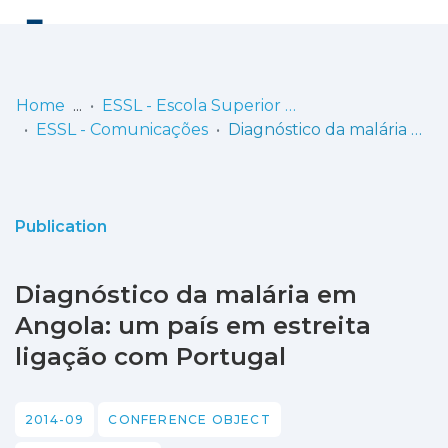
Log
(current)
In
Home
ESSL - Escola Superior de Saúde de Lisboa
ESSL - Comunicações
Diagnóstico da malária em Angola: um país em estreita ligação com Portugal
Communities
& Collections
Browse repository
Publication
Entities
Diagnóstico da malária em
Statistics
Angola: um país em estreita
ligação com Portugal
2014-09
CONFERENCE OBJECT