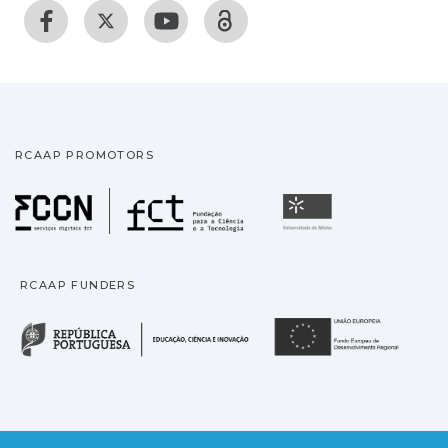
RCAAP PROMOTORS
Fundação para a Ciência
Universidade
RCAAP FUNDERS
República Portuguesa · M
União