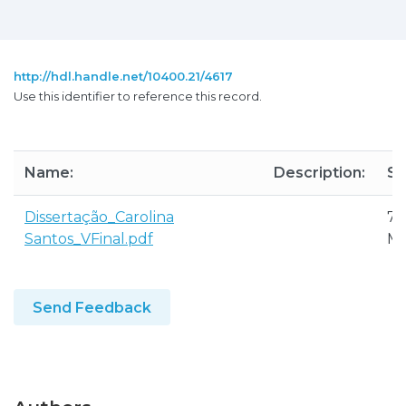
http://hdl.handle.net/10400.21/4617
Use this identifier to reference this record.
Name:
Description:
Si
Dissertação_Carolina
7.
Santos_VFinal.pdf
M
Send Feedback