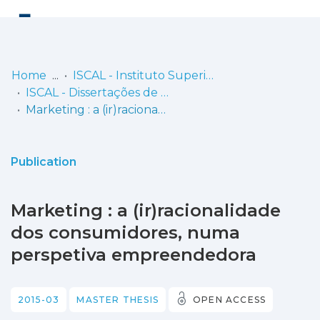
Log
(current)
In
Home
ISCAL - Instituto Superior de Contabilidade e Administração de Lisboa
ISCAL - Dissertações de Mestrado
Communities
Marketing : a (ir)racionalidade dos consumidores, numa perspetiva empreendedora
& Collections
Browse repository
Publication
Entities
Marketing : a (ir)racionalidade
Statistics
dos consumidores, numa
perspetiva empreendedora
2015-03
MASTER THESIS
OPEN ACCESS