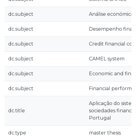
dc.subject
Análise económica e
dc.subject
Desempenho finan
dc.subject
Credit financial co
dc.subject
CAMEL system
dc.subject
Economic and financ
dc.subject
Financial performa
Aplicação do siste
dc.title
sociedades financei
Portugal
dc.type
master thesis