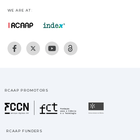
WE ARE AT:
RCAAP PROMOTORS
Fundação para a Ciência
Universidade
RCAAP FUNDERS