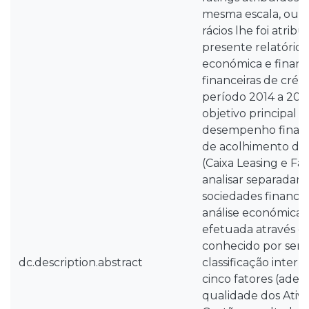
mesma escala, ou se
rácios lhe foi atri
presente relatório 
económica e financ
financeiras de créd
período 2014 a 20
objetivo principal av
desempenho financ
de acolhimento do 
(Caixa Leasing e F
analisar separadam
sociedades financei
análise económica e
efetuada através d
conhecido por ser
dc.description.abstract
classificação intern
cinco fatores (adeq
qualidade dos Ativo