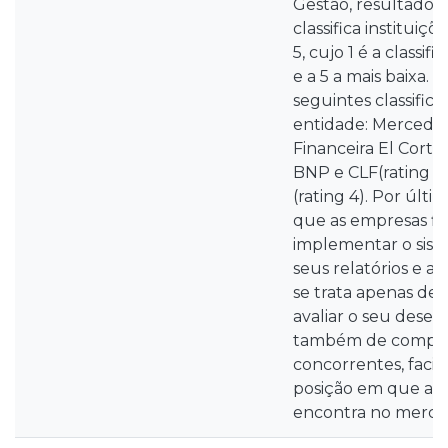
Gestão, resultados 
classifica instituiçõ
5, cujo 1 é a classif
e a 5 a mais baixa. 
seguintes classific
entidade: Mercedes-
Financeira El Corte 
BNP e CLF(rating 
(rating 4). Por últ
que as empresas fi
implementar o sis
seus relatórios e a
se trata apenas de
avaliar o seu dese
também de compar
concorrentes, facili
posição em que a e
encontra no merca