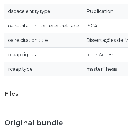
dspace.entity.type
Publication
oaire.citation.conferencePlace
ISCAL
oaire.citation.title
Dissertações de Me
rcaap.rights
openAccess
rcaap.type
masterThesis
Files
Original bundle