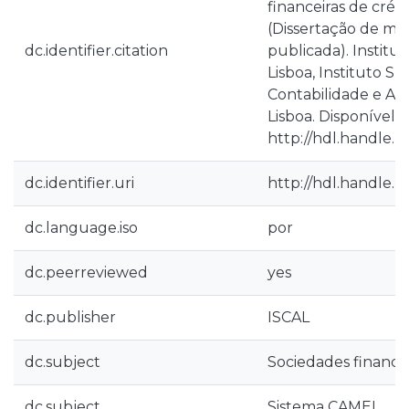
financeiras de cré
(Dissertação de me
dc.identifier.citation
publicada). Institu
Lisboa, Instituto Su
Contabilidade e Ad
Lisboa. Disponível 
http://hdl.handle.n
dc.identifier.uri
http://hdl.handle.n
dc.language.iso
por
dc.peerreviewed
yes
dc.publisher
ISCAL
dc.subject
Sociedades financei
dc.subject
Sistema CAMEL