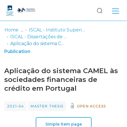
Log
(current)
In
Home
ISCAL - Instituto Superior de Contabilidade e Administração de Lisboa
ISCAL - Dissertações de Mestrado
Communities
Aplicação do sistema CAMEL às sociedades financeiras de crédito em Portugal
& Collections
Publication
Browse repository
Aplicação do sistema CAMEL às
Entities
sociedades financeiras de
crédito em Portugal
Statistics
2021-04
MASTER THESIS
OPEN ACCESS
Simple item page