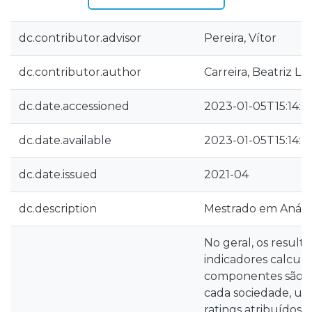
dc.contributor.advisor
Pereira, Vítor
dc.contributor.author
Carreira, Beatriz Lo
dc.date.accessioned
2023-01-05T15:14:2
dc.date.available
2023-01-05T15:14:2
dc.date.issued
2021-04
dc.description
Mestrado em Anális
No geral, os result
indicadores calcula
componentes são s
cada sociedade, um
ratings atribuídos 