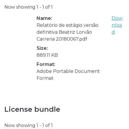
Now showing
1 - 1 of 1
Name:
Dow
Relatório de estágio versão
nloa
definitiva Beatriz Lorvão
d
Carreria 20180067.pdf
Size:
889.11 KB
Format:
Adobe Portable Document
Format
License bundle
Now showing
1 - 1 of 1