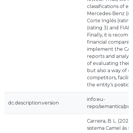
classifications of ea
Mercedes-Benz (rati
Corte Inglés (ratin
(rating 3) and FIAN
Finally, it is reco
financial companies
implement the CAM
reports and analysis
of evaluating thei
but also a way of c
competitors, facilit
the entity’s positio
info:eu-
dc.description.version
repo/semantics/pub
Carreira, B. L. (2021
sistema Camel às s