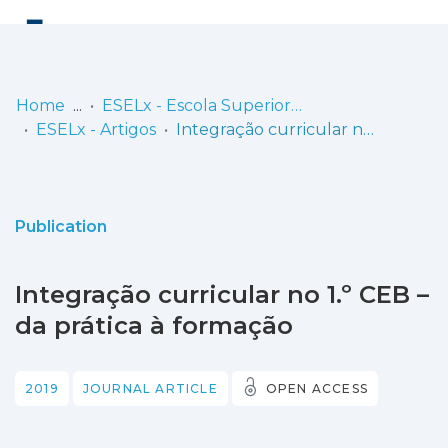
Log
(current)
In
Home
ESELx - Escola Superior de Educação de Lisboa
ESELx - Artigos
Integração curricular no 1.º CEB – da prática à formação
Communities
& Collections
Browse repository
Publication
Entities
Integração curricular no 1.º CEB –
Statistics
da prática à formação
2019
JOURNAL ARTICLE
OPEN ACCESS