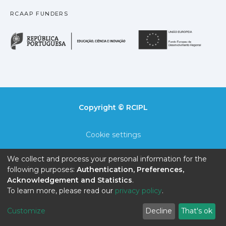
RCAAP FUNDERS
República Portuguesa · M
União
Copyright © RCIPL
Cookie settings
Privacy policy
We collect and process your personal information for the
following purposes:
Authentication, Preferences,
End User Agreement
Acknowledgement and Statistics
.
To learn more, please read our
privacy policy
.
Send Feedback
Customize
Decline
That's ok