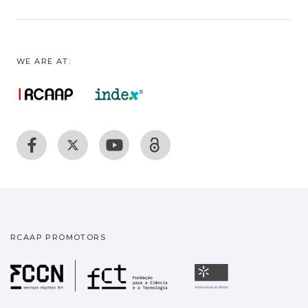
WE ARE AT:
RCAAP PROMOTORS
Fundação para a Ciência
Universidade