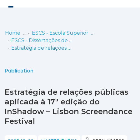
Log
(current)
In
Home
ESCS - Escola Superior de Comunicação Social
ESCS - Dissertações de Mestrado
Communities
Estratégia de relações públicas aplicada à 17ª edição do InShadow – Lisbon Screendance Festival
& Collections
Browse repository
Publication
Entities
Estratégia de relações públicas
Statistics
aplicada à 17ª edição do
InShadow – Lisbon Screendance
Festival