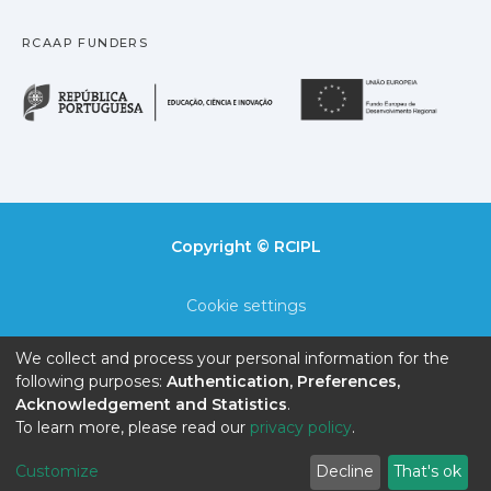
RCAAP FUNDERS
República Portuguesa · M
União
Copyright © RCIPL
Cookie settings
Privacy policy
We collect and process your personal information for the
following purposes:
Authentication, Preferences,
End User Agreement
Acknowledgement and Statistics
.
To learn more, please read our
privacy policy
.
Send Feedback
Customize
Decline
That's ok