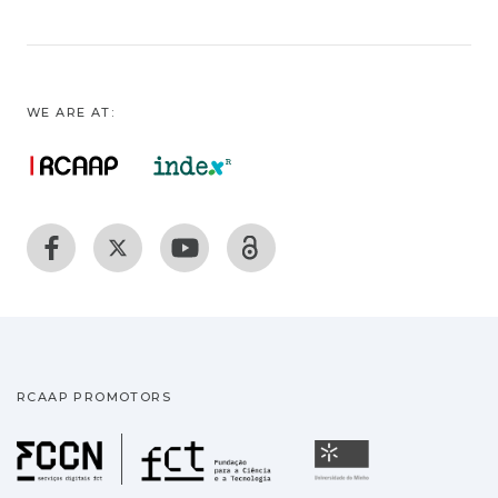
WE ARE AT:
RCAAP PROMOTORS
Fundação para a Ciência
Universidade