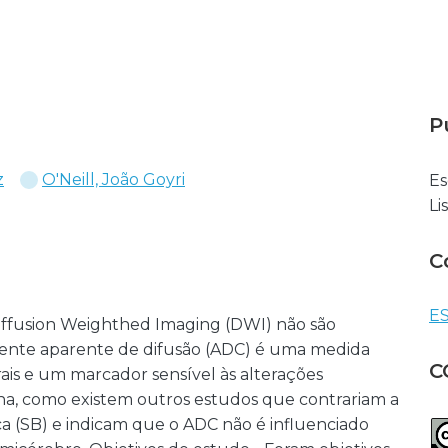
P
z
O'Neill, João Goyri
Es
Li
C
ES
 Diffusion Weighthed Imaging (DWI) não são
ciente aparente de difusão (ADC) é uma medida
C
rais e um marcador sensível às alterações
ina, como existem outros estudos que contrariam a
ca (SB) e indicam que o ADC não é influenciado