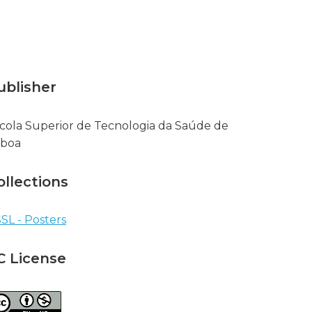
ublisher
cola Superior de Tecnologia da Saúde de
sboa
ollections
SL - Posters
C License