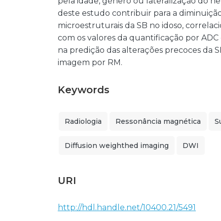
pela idade, género ou lateralização do h
deste estudo contribuir para a diminuiçã
microestruturais da SB no idoso, correla
com os valores da quantificação por ADC 
na predição das alterações precoces da S
imagem por RM.
Keywords
Radiologia
Ressonância magnética
S
Diffusion weighthed imaging
DWI
URI
http://hdl.handle.net/10400.21/5491