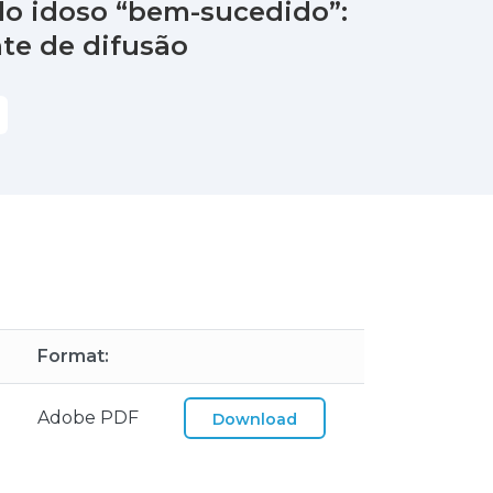
do idoso “bem-sucedido”:
nte de difusão
Format:
Adobe PDF
Download