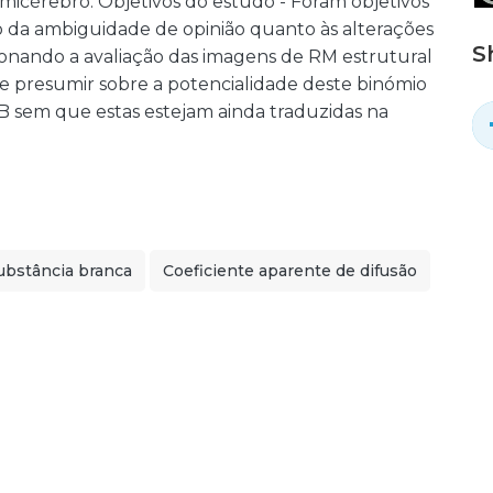
emicérebro. Objetivos do estudo - Foram objetivos
o da ambiguidade de opinião quanto às alterações
S
cionando a avaliação das imagens de RM estrutural
e presumir sobre a potencialidade deste binómio
B sem que estas estejam ainda traduzidas na
ubstância branca
Coeficiente aparente de difusão