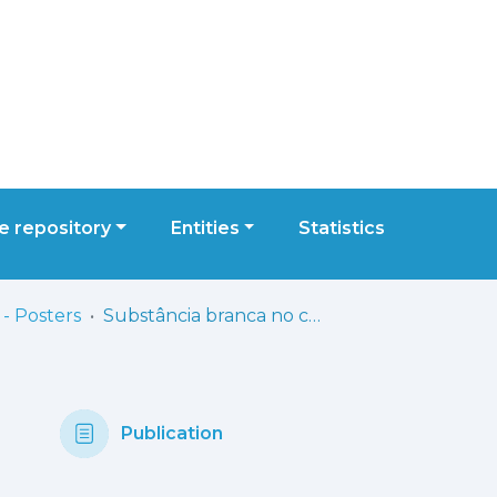
 repository
Entities
Statistics
- Posters
Substância branca no cérebro do idoso “bem-sucedido”: avaliação do coeficiente aparente de difusão
Publication