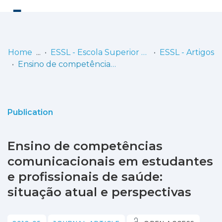
Log
(current)
In
Home
ESSL - Escola Superior de Saúde de Lisboa
ESSL - Artigos
Ensino de competências comunicacionais em estudantes e profissionais de saúde: situação atual e perspectivas
Communities
& Collections
Browse repository
Publication
Entities
Ensino de competências
Statistics
comunicacionais em estudantes
e profissionais de saúde:
situação atual e perspectivas