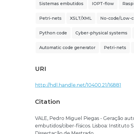
Sistemas embutidos
IOPT-flow
Rasp
Petri-nets
XSLT/XML
No-code/Low-c
Python code
Cyber-physical systems
Automatic code generator
Petri-nets
URI
http://hdl.handle.net/10400.21/16881
Citation
VALE, Pedro Miguel Piegas - Geração aut
embutidos/ciber-físicos. Lisboa: Instituto
Dissertação de Mestrado.