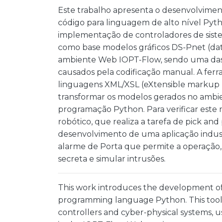
Este trabalho apresenta o desenvolvime
código para linguagem de alto nível Pyt
implementação de controladores de sistem
como base modelos gráficos DS-Pnet (dat
ambiente Web IOPT-Flow, sendo uma das s
causados pela codificação manual. A fer
linguagens XML/XSL (eXtensible markup 
transformar os modelos gerados no ambi
programação Python. Para verificar este
robótico, que realiza a tarefa de pick an
desenvolvimento de uma aplicação indust
alarme de Porta que permite a operação,
secreta e simular intrusões.
This work introduces the development of 
programming language Python. This too
controllers and cyber-physical systems, 