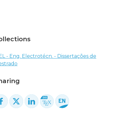
ollections
EL - Eng. Electrotécn. - Dissertações de
strado
haring