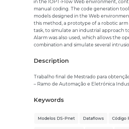
in the IOPT-Flow Web environment, contr
manual coding. The code generation tool
models designed in the Web environment
this method, a prototype of a robotic ar
task, to simulate an industrial approach 
Alarm was also used, which allows the ope
combination and simulate several intrusio
Description
Trabalho final de Mestrado para obtençã
– Ramo de Automação e Eletrónica Indust
Keywords
Modelos DS-Pnet
Dataflows
Código 