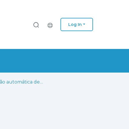
Log In
Geração automática de código Python para sistemas embutidos/ciber-físicos