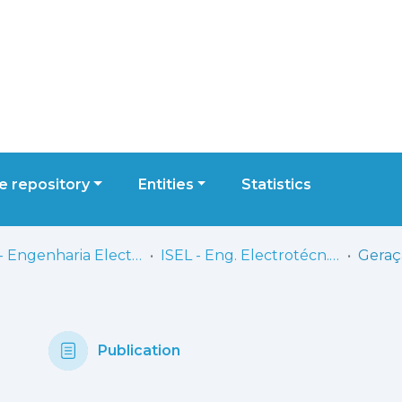
 repository
Entities
Statistics
ISEL - Engenharia Electrotécnica
ISEL - Eng. Electrotécn. - Dissertações de Mestrado
Publication