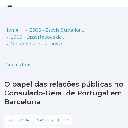
Log
(current)
In
Home
ESCS - Escola Superior de Comunicação Social
ESCS - Dissertações de Mestrado
Communities
O papel das relações públicas no Consulado-Geral de Portugal em Barcelona
& Collections
Browse repository
Publication
Entities
O papel das relações públicas no
Statistics
Consulado-Geral de Portugal em
Barcelona
2018-06-14
MASTER THESIS