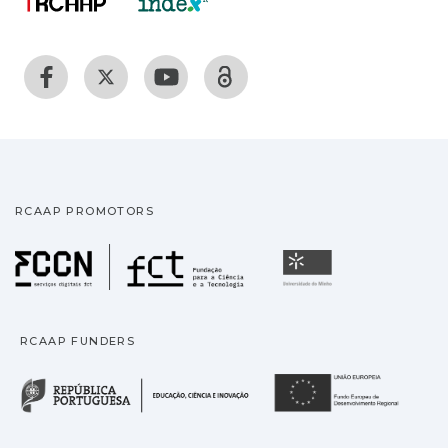
RCAAP PROMOTORS
Fundação para a Ciência
Universidade
RCAAP FUNDERS
República Portuguesa · M
União