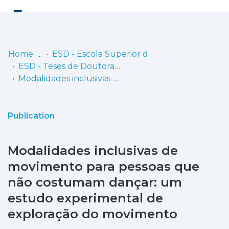
Log
(current)
In
Home
ESD - Escola Superior de Dança
ESD - Teses de Doutoramento
Communities
Modalidades inclusivas de movimento para pessoas que não costumam dançar: um estudo experimental de exploração do movimento
& Collections
Browse repository
Publication
Entities
Modalidades inclusivas de
Statistics
movimento para pessoas que
não costumam dançar: um
estudo experimental de
exploração do movimento