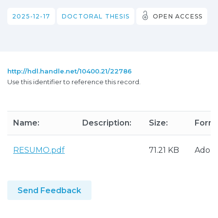
2025-12-17
DOCTORAL THESIS
OPEN ACCESS
http://hdl.handle.net/10400.21/22786
Use this identifier to reference this record.
Name:
Description:
Size:
Forma
RESUMO.pdf
71.21 KB
Adob
Send Feedback