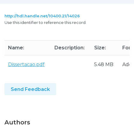
http://hdl.handle.net/10400.21/14026
Use this identifier to reference this record.
Name:
Description:
Size:
Form
Dissertacao.pdf
5.48 MB
Ado
Send Feedback
Authors