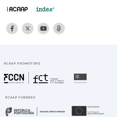
RCAAP PROMOTORS
Fundação para a Ciência
Universidade
RCAAP FUNDERS
República Portuguesa · M
União