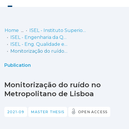
Log
(current)
In
Home
ISEL - Instituto Superior de Engenharia de Lisboa
ISEL - Engenharia da Qualidade e Ambiente
Communities
ISEL - Eng. Qualidade e Ambiente - Dissertações de Mestrado
& Collections
Monitorização do ruído no Metropolitano de Lisboa
Browse repository
Publication
Entities
Monitorização do ruído no
Statistics
Metropolitano de Lisboa
2021-09
MASTER THESIS
OPEN ACCESS