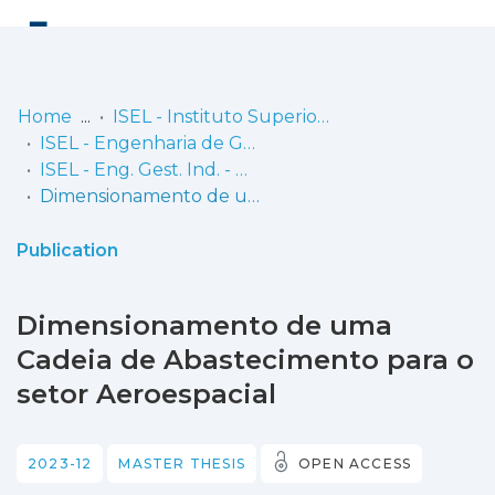
Log
(current)
In
Home
ISEL - Instituto Superior de Engenharia de Lisboa
ISEL - Engenharia de Gestão Industrial
Communities
ISEL - Eng. Gest. Ind. - Dissertações de Mestrado
& Collections
Dimensionamento de uma Cadeia de Abastecimento para o setor Aeroespacial
Browse repository
Publication
Entities
Dimensionamento de uma
Statistics
Cadeia de Abastecimento para o
setor Aeroespacial
2023-12
MASTER THESIS
OPEN ACCESS