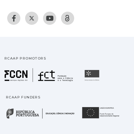
RCAAP PROMOTORS
Fundação para a Ciência
Universidade
RCAAP FUNDERS
República Portuguesa · M
União