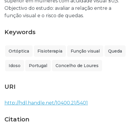
superior em mulheres com acuidade visual ≤0,5.
Objectivo do estudo: avaliar a relação entre a
função visual e o risco de quedas.
Keywords
Ortóptica
Fisioterapia
Função visual
Queda
Idoso
Portugal
Concelho de Loures
URI
http://hdl.handle.net/10400.21/5401
Citation