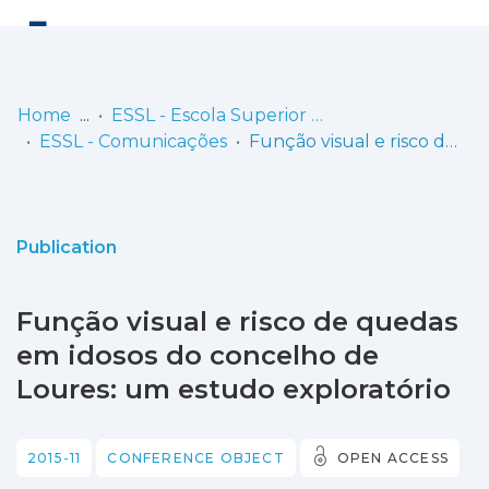
Log
(current)
In
Home
ESSL - Escola Superior de Saúde de Lisboa
ESSL - Comunicações
Função visual e risco de quedas em idosos do concelho de Loures: um estudo exploratório
Communities
& Collections
Browse repository
Publication
Entities
Função visual e risco de quedas
Statistics
em idosos do concelho de
Loures: um estudo exploratório
2015-11
CONFERENCE OBJECT
OPEN ACCESS