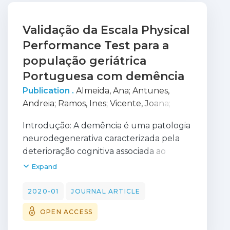
Validação da Escala Physical
Performance Test para a
população geriátrica
Portuguesa com demência
Publication .
Almeida, Ana
;
Antunes,
Andreia
;
Ramos, Ines
;
Vicente, Joana
;
Gonçalves, Rui
;
Pedro, Luisa
Introdução: A demência é uma patologia
neurodegenerativa caracterizada pela
deterioração cognitiva associada ao
declínio funcional. Em Portugal, existe
Expand
escassez de instrumentos de medida
para avaliar o desempenho físico destes
2020-01
JOURNAL ARTICLE
pacientes. A escala Physical Performance
OPEN ACCESS
Test (PPT) avalia a funcionalidade. O
objetivo do estudo é validar as duas