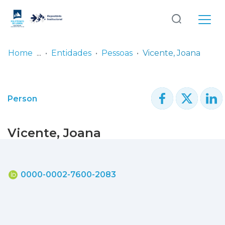
Log
(current)
In
Home
Entidades
Pessoas
Vicente, Joana
Communities
& Collections
Person
Browse repository
Vicente, Joana
Entities
Statistics
0000-0002-7600-2083