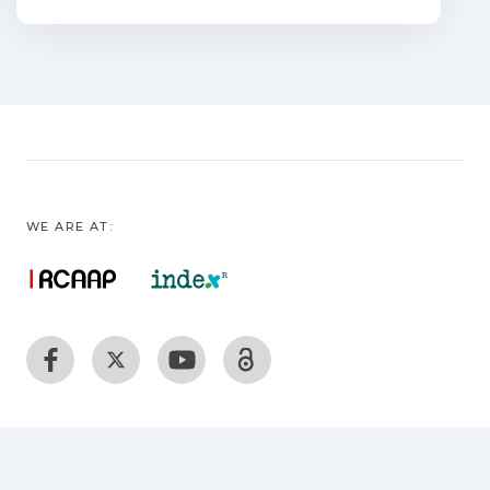
versões da escala - PPT-7 e 9 itens - para
idosos com demência na população
portuguesa. Material e Métodos:
Efetuou-se um estudo transversal
observacional. Dos 96 indivíduos
avaliados, 60 cumpriram os critérios de
inclusão: idade ≥ a 65 anos; diagnóstico
de demência com avaliação através do
WE ARE AT:
Mini Mental State Examination entre 10 e
24 pontos. Cumpriram-se os
procedimentos éticos da Declaração de
Helsínquia. A recolha de dados realizou-
se em oito instituições. Resultados: O alfa
de Cronbach foi de 0,79 (avaliador 1 e 2)
no PPT-9 itens e 0,69 (avaliador 1) e 0,70
(avaliador 2) no PPT-7 itens. Os valores
de confiabilidade teste-reteste variam
entre 0,65 e 0,72 (avaliador 1) e 0,52 e 0,91