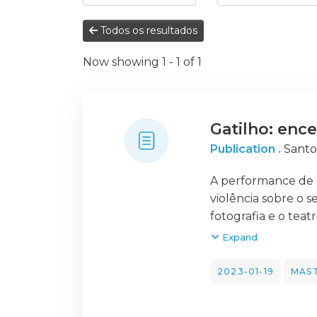
Todos os resultados
Now showing
1 - 1 of 1
Gatilho: enc
Publication .
Santo
A performance de 
violência sobre o
fotografia e o tea
de personagens, ao
Expand
- aborda questões
pela fotografia, d
2023-01-19
MAST
perspetiva de pas
sobre o homem como