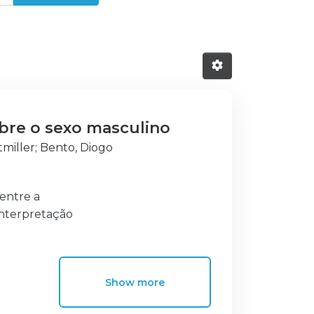
obre o sexo masculino
tmiller
;
Bento, Diogo
entre a
 interpretação
s autorretratos
e gerar. A morte
 numa
Show more
as apresentadas
omo registo