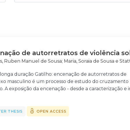
enação de autorretratos de violência s
s, Ruben Manuel de Sousa
;
Maria, Soraia de Sousa e Stat
longa duração Gatilho: encenação de autorretratos de
 sexo masculino é um processo de estudo do cruzamento 
tro. A exposição da encenação - desde a caracterização e
 disparo da máquina fotográfica e respetiva projeção do
 sobre a comunicação que uma fotografia encenada pod
efendida por Roland Barthes, é associada à performance
ER THESIS
OPEN ACCESS
sagem de tempo e de transformação do ator nas narrativ
 vítima de violência. A fotografia - seja ela encarada c