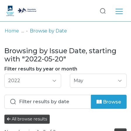
Log
(current)
In
Home
Browse by Date
Communities
Browsing by Issue Date, starting
& Collections
with "2022-05-20"
Browse repository
Filter results by year or month
Entities
Browse
All browse results