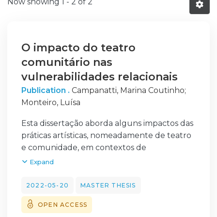
Now showing
1 - 2 of 2
O impacto do teatro
comunitário nas
vulnerabilidades relacionais
Publication .
Campanatti, Marina Coutinho
;
Monteiro, Luísa
Esta dissertação aborda alguns impactos das
práticas artísticas, nomeadamente de teatro
e comunidade, em contextos de
vulnerabilidade relacional. Apresenta ainda
Expand
dados e compreensões acerca da violência
contra crianças e adolescentes e estratégias
2022-05-20
MASTER THESIS
traçadas que visam a garantia da proteção
OPEN ACCESS
desse público. Para refletir sobre o impacto