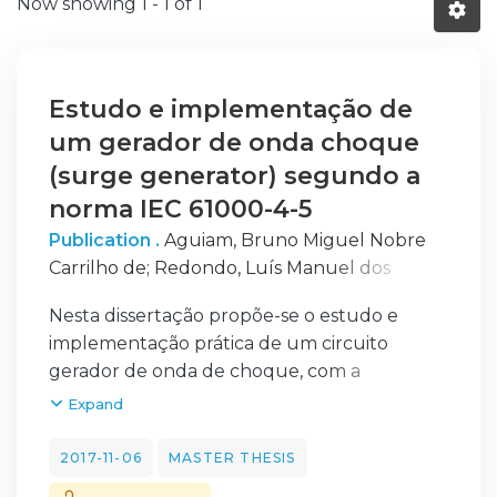
Now showing
1 - 1 of 1
Estudo e implementação de
um gerador de onda choque
(surge generator) segundo a
norma IEC 61000-4-5
Publication .
Aguiam, Bruno Miguel Nobre
Carrilho de
;
Redondo, Luís Manuel dos
Santos
;
Canacsinh, Hiren
Nesta dissertação propõe-se o estudo e
implementação prática de um circuito
gerador de onda de choque, com a
capacidade de gerar as formas de onda
Expand
definidas pela norma internacional de
compatibilidade eletromagnética IEC 61000-
2017-11-06
MASTER THESIS
4-5 [1]. Estes geradores são utilizados por