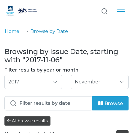
Log
(current)
In
Home
Browse by Date
Communities
Browsing by Issue Date, starting
& Collections
with "2017-11-06"
Browse repository
Filter results by year or month
Entities
Browse
All browse results