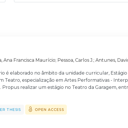
, Ana Francisca Maurício
;
Pessoa, Carlos J.
;
Antunes, Davi
o é elaborado no âmbito da unidade curricular, Estágio P
 Teatro, especialização em Artes Performativas - Inter
. Propus realizar um estágio no Teatro da Garagem, entre
 e coorientado pelos docentes Carlos J. Pessoa e David 
nalidade retratar de forma reflexiva o meu processo de e
ima fase da formação para obtenção do grau de Mestre 
ER THESIS
OPEN ACCESS
uma longa viagem para o mundo das artes e do espetáculo 
resente documento obedece à forma e à estrutura cláss