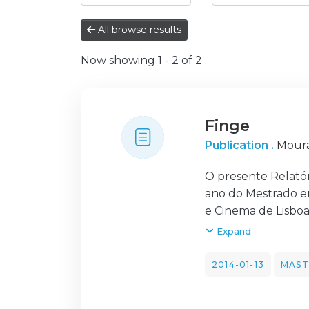
All browse results
Now showing
1 - 2 of 2
Finge
Publication .
Moura
O presente Relatóri
ano do Mestrado em
e Cinema de Lisboa
de 2013, orientado
Expand
tem como grande fi
pretende ser a últ
2014-01-13
MAST
partida para mais 
A organização do p