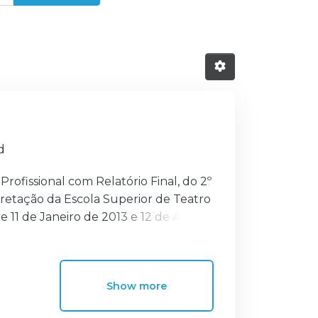
d
rofissional com Relatório Final, do 2º
pretação da Escola Superior de Teatro
 11 de Janeiro de 2013 e 12 de Abril
Antunes, respetivamente. O Relatório
stágio. Este estágio profissional
e é por isso também o ponto de
Show more
a nível profissional.
icas de um Relatório de Estágio