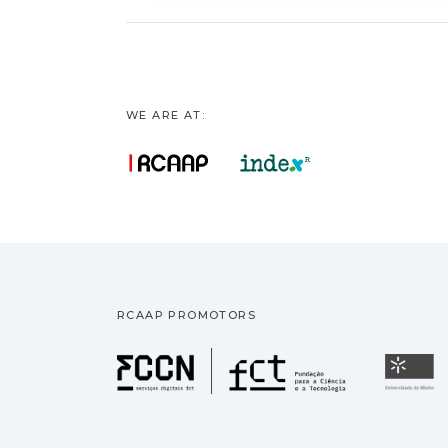
WE ARE AT:
RCAAP PROMOTORS
Fundação pa
U