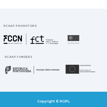
RCAAP PROMOTORS
Fundação para a Ciência
Universidade
RCAAP FUNDERS
República Portuguesa · M
União
Copyright © RCIPL