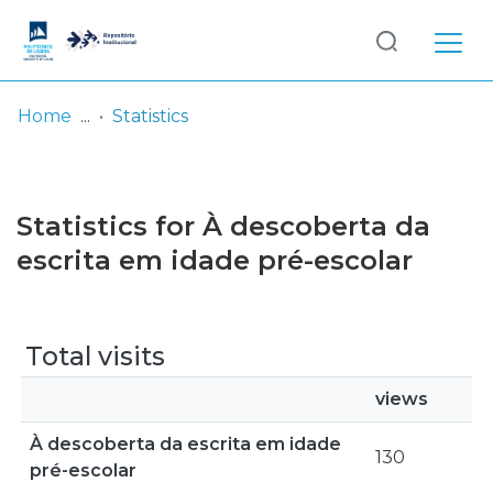
Log
(current)
In
Home
Statistics
Communities
& Collections
Statistics for À descoberta da
Browse repository
escrita em idade pré-escolar
Entities
Total visits
views
À descoberta da escrita em idade
130
pré-escolar