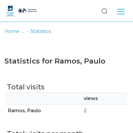
Log
(current)
In
Home
Statistics
Communities
& Collections
Statistics for Ramos, Paulo
Browse repository
Entities
Total visits
views
Ramos, Paulo
2