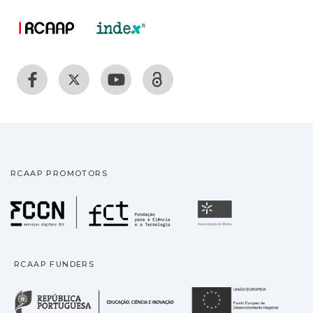
RCAAP PROMOTORS
Fundação para a Ciência
Universidade
RCAAP FUNDERS
República Portuguesa · M
União