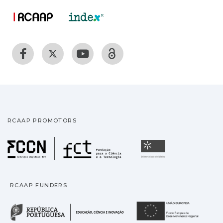
RCAAP PROMOTORS
Fundação para a Ciência
Universidade
RCAAP FUNDERS
República Portuguesa · M
União