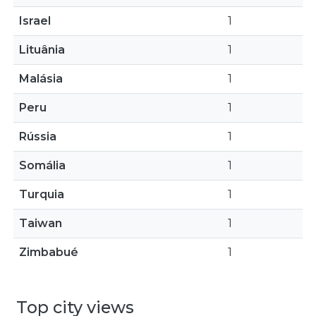
Israel
1
Lituânia
1
Malásia
1
Peru
1
Rússia
1
Somália
1
Turquia
1
Taiwan
1
Zimbabué
1
Top city views