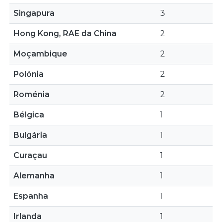
Singapura
3
Hong Kong, RAE da China
2
Moçambique
2
Polónia
2
Roménia
2
Bélgica
1
Bulgária
1
Curaçau
1
Alemanha
1
Espanha
1
Irlanda
1