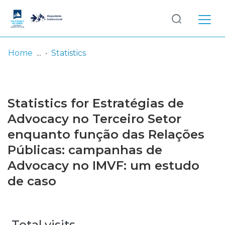
Log
(current)
In
Home
Statistics
Communities
& Collections
Statistics for Estratégias de
Browse repository
Advocacy no Terceiro Setor
enquanto função das Relações
Entities
Públicas: campanhas de
Advocacy no IMVF: um estudo
de caso
Total visits