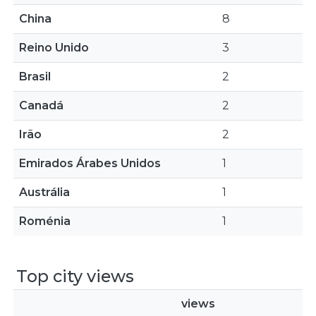
China
8
Reino Unido
3
Brasil
2
Canadá
2
Irão
2
Emirados Árabes Unidos
1
Austrália
1
Roménia
1
Top city views
views