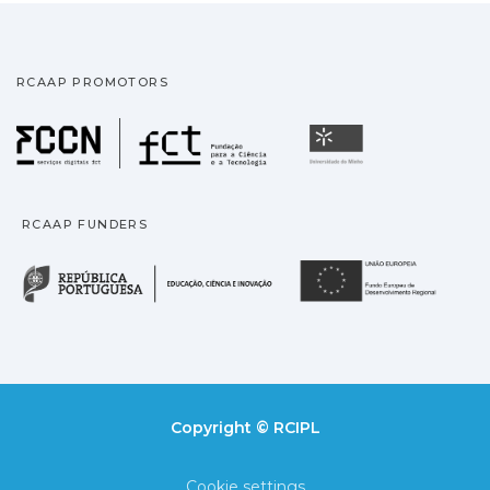
RCAAP PROMOTORS
Fundação para a Ciência
Universidade
RCAAP FUNDERS
República Portuguesa · M
União
Copyright © RCIPL
Cookie settings