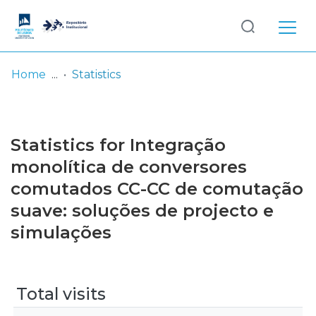
Log
(current)
In
Home
Statistics
Communities
& Collections
Statistics for Integração
Browse repository
monolítica de conversores
comutados CC-CC de comutação
Entities
suave: soluções de projecto e
simulações
Total visits