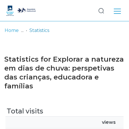
Log
(current)
In
Home
Statistics
Communities
& Collections
Statistics for Explorar a natureza
Browse repository
em dias de chuva: perspetivas
das crianças, educadora e
Entities
famílias
Total visits
views