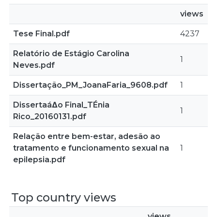
views
Tese Final.pdf
4237
Relatório de Estágio Carolina
1
Neves.pdf
Dissertação_PM_JoanaFaria_9608.pdf
1
Dissertaá∆o Final_TÉnia
1
Rico_20160131.pdf
Relação entre bem-estar, adesão ao
tratamento e funcionamento sexual na
1
epilepsia.pdf
Top country views
views