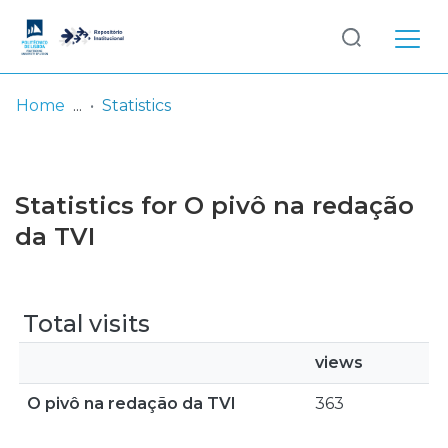
Log
(current)
In
Home
Statistics
Communities
& Collections
Statistics for O pivô na redação
Browse repository
da TVI
Entities
Total visits
views
O pivô na redação da TVI
363