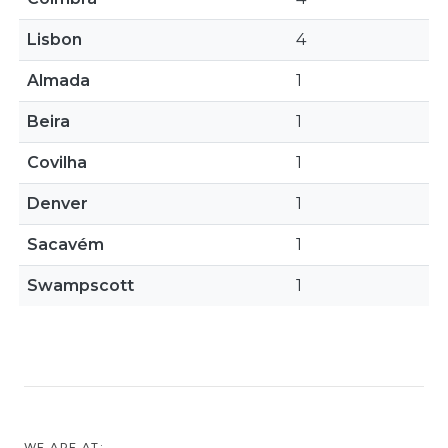
Lisbon
4
Almada
1
Beira
1
Covilha
1
Denver
1
Sacavém
1
Swampscott
1
WE ARE AT: