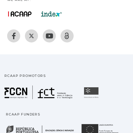
RCAAP PROMOTORS
Fundação para a Ciência
Universidade
RCAAP FUNDERS
República Portuguesa · M
União