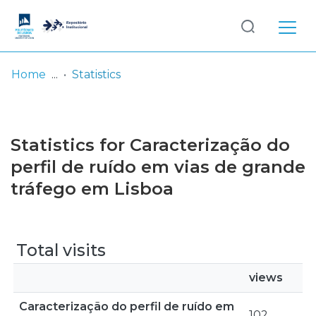
Log
(current)
In
Home
Statistics
Communities
& Collections
Statistics for Caracterização do
Browse repository
perfil de ruído em vias de grande
tráfego em Lisboa
Entities
Total visits
views
Caracterização do perfil de ruído em
102