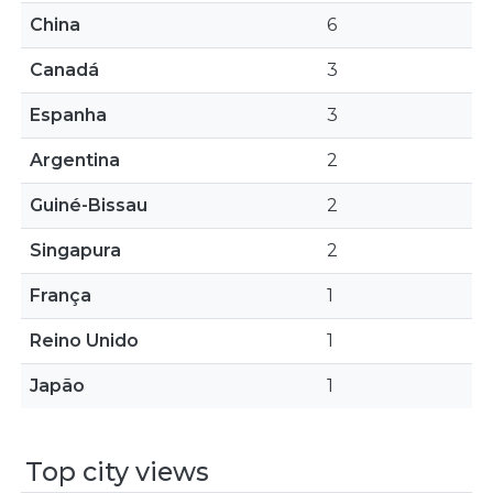
China
6
Canadá
3
Espanha
3
Argentina
2
Guiné-Bissau
2
Singapura
2
França
1
Reino Unido
1
Japão
1
Top city views