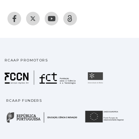
RCAAP PROMOTORS
Fundação para a Ciência
Universidade
RCAAP FUNDERS
República Portuguesa · M
União