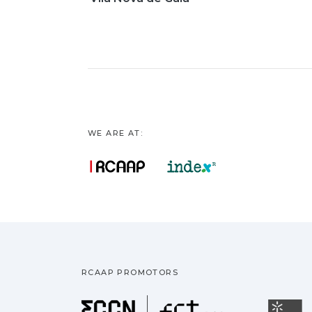
WE ARE AT:
RCAAP PROMOTORS
Fundação pa
U