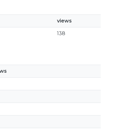
views
138
ews