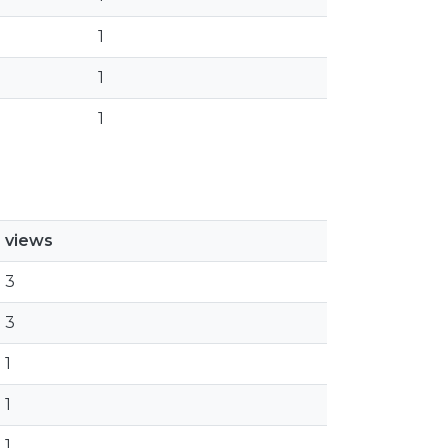
1
1
1
views
3
3
1
1
1