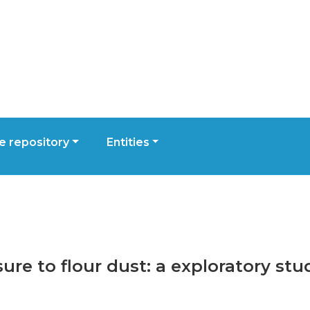
 repository
Entities
sure to flour dust: a exploratory st