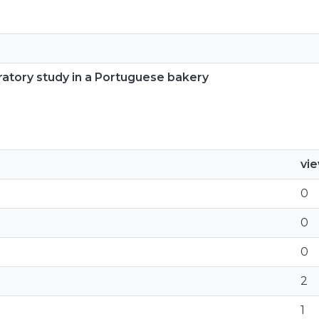
ratory study in a Portuguese bakery
vi
0
0
0
2
1