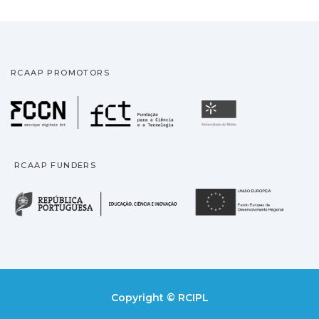
RCAAP PROMOTORS
Fundação para a Ciência
Universidade
RCAAP FUNDERS
República Portuguesa · M
União
Copyright © RCIPL