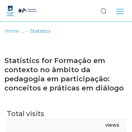
Log
(current)
In
Home
Statistics
Communities
& Collections
Statistics for Formação em
Browse repository
contexto no âmbito da
pedagogia em participação:
Entities
conceitos e práticas em diálogo
Total visits
views