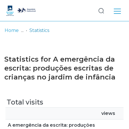
Log
(current)
In
Home
Statistics
Communities
& Collections
Statistics for A emergência da
Browse repository
escrita: produções escritas de
crianças no jardim de infância
Entities
Total visits
views
A emergência da escrita: produções