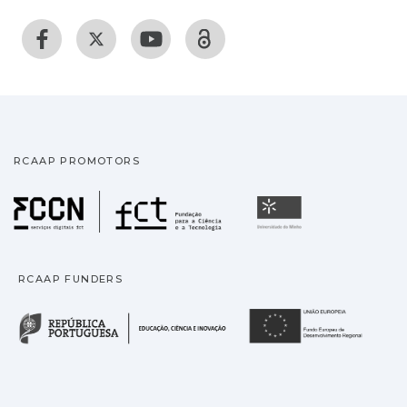
RCAAP PROMOTORS
Fundação para a Ciência
Universidade
RCAAP FUNDERS
República Portuguesa · M
União