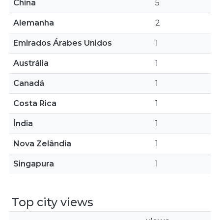
China
5
Alemanha
2
Emirados Árabes Unidos
1
Austrália
1
Canadá
1
Costa Rica
1
Índia
1
Nova Zelândia
1
Singapura
1
Top city views