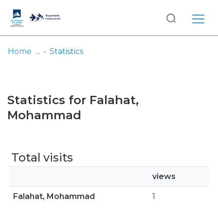
Log
(current)
In
Home
Statistics
Communities
& Collections
Statistics for Falahat,
Browse repository
Mohammad
Entities
Total visits
views
Falahat, Mohammad
1