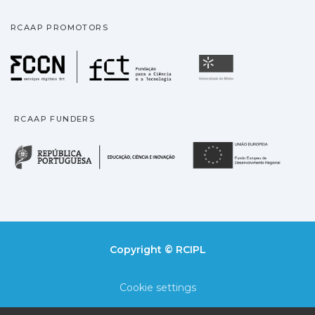
RCAAP PROMOTORS
Fundação para a Ciência
Universidade
RCAAP FUNDERS
República Portuguesa · M
União
Copyright © RCIPL
Cookie settings
Privacy policy