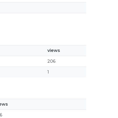
views
206
1
iews
6