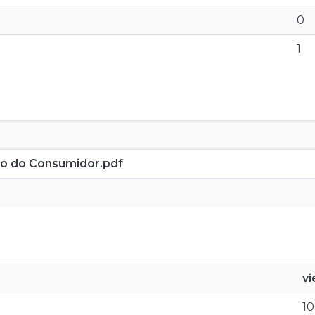
0
1
to do Consumidor.pdf
v
10