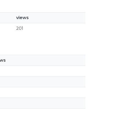
views
201
ews