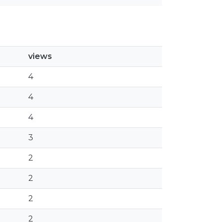
views
4
4
4
3
2
2
2
2