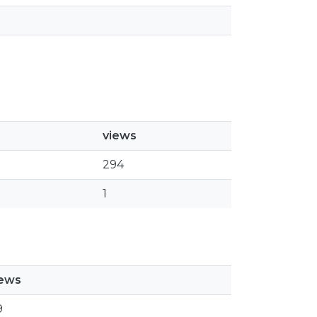
views
294
1
iews
9