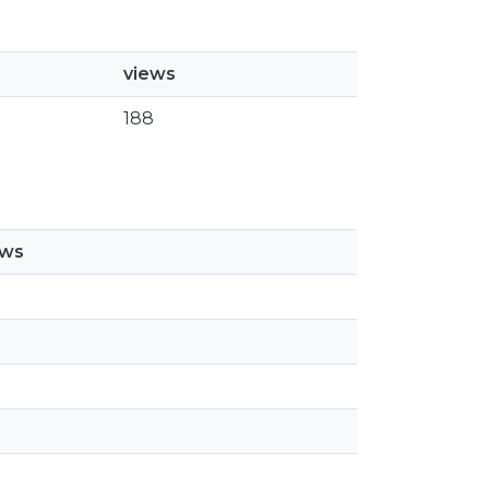
views
188
ews