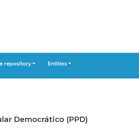
 repository
Entities
pular Democrático (PPD)