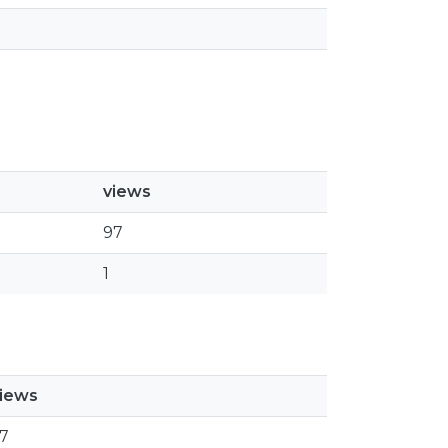
views
97
1
iews
7