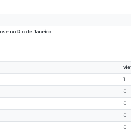
ose no Rio de Janeiro
vi
1
0
0
0
0