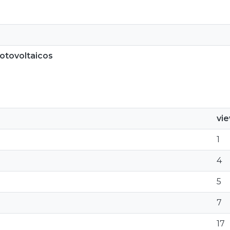
otovoltaicos
vi
1
4
5
7
17