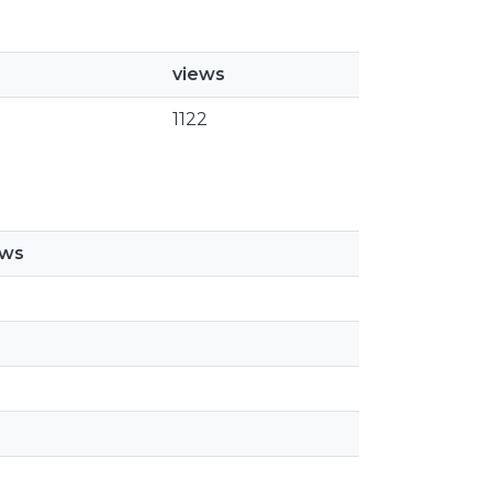
views
1122
ews