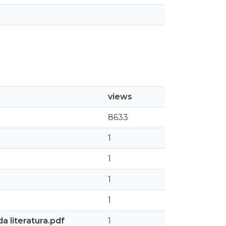
views
8633
1
1
1
1
 literatura.pdf
1