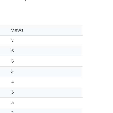
views
7
6
6
5
4
3
3
2