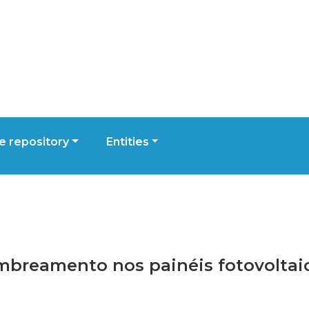
 repository
Entities
sombreamento nos painéis fotovoltai