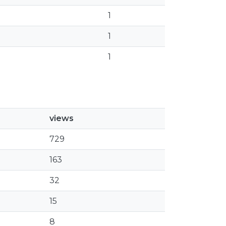
1
1
1
views
729
163
32
15
8